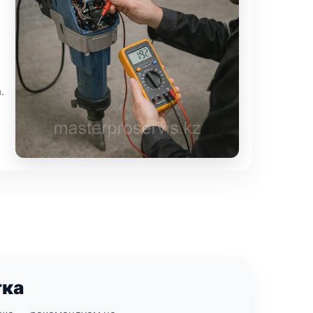
.
тка