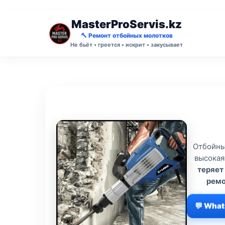
MasterProServis.kz
🔨 Ремонт отбойных молотков
Не бьёт • греется • искрит • закусывает
Отбойны
высокая
теряет
ремо
💬 Wha