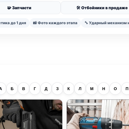
🧩 Запчасти
🛠️ Отбойники в продаже
тика до 1 дня
📸 Фото каждого этапа
🔧 Ударный механизм 
А
Б
В
Г
Д
З
К
Л
М
Н
О
П