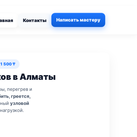
Написать мастеру
авная
Контакты
1 500 ₸
ов в Алматы
ы, перегрев и
ить, греется,
ьный
узловой
нагрузкой.