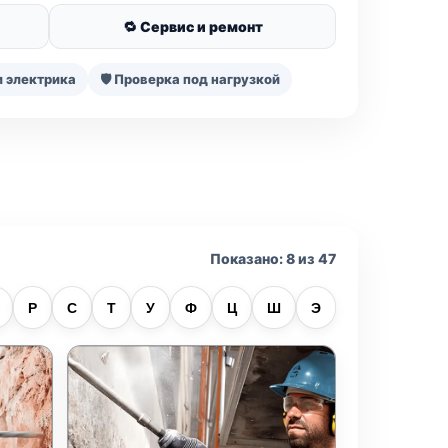
🔁 Сервис и ремонт
и электрика
🛡️ Проверка под нагрузкой
Показано: 8 из 47
Р
С
Т
У
Ф
Ц
Ш
Э