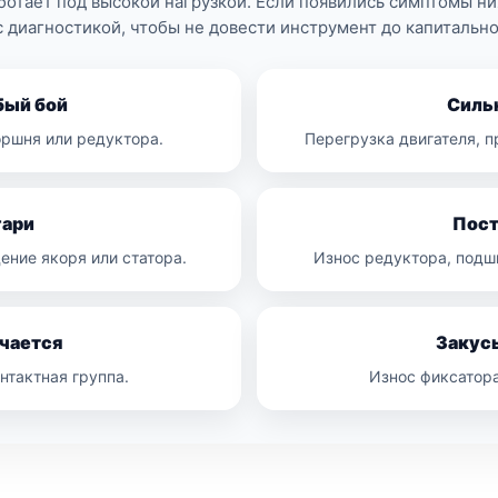
ботает под высокой нагрузкой. Если появились симптомы н
с диагностикой, чтобы не довести инструмент до капитальн
бый бой
Силь
оршня или редуктора.
Перегрузка двигателя, 
гари
Пост
ение якоря или статора.
Износ редуктора, подш
чается
Закусы
онтактная группа.
Износ фиксатора