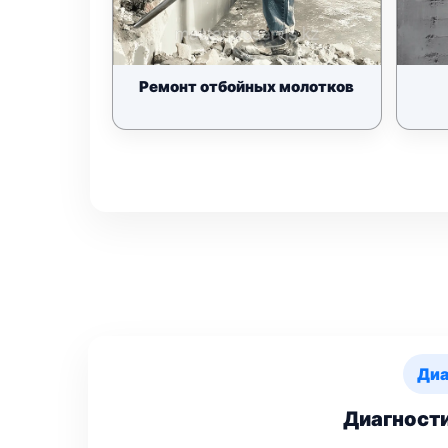
Ремонт отбойных молотков
Диа
Диагности