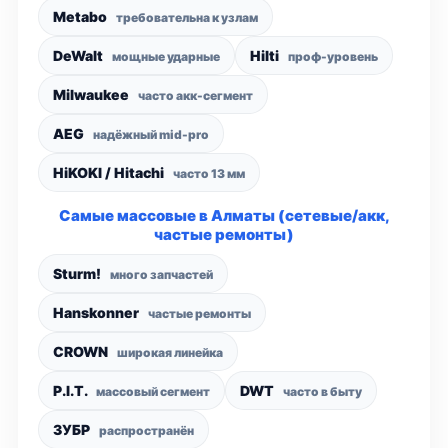
Metabo
требовательна к узлам
DeWalt
Hilti
мощные ударные
проф-уровень
Milwaukee
часто акк-сегмент
AEG
надёжный mid-pro
HiKOKI / Hitachi
часто 13 мм
Самые массовые в Алматы (сетевые/акк,
частые ремонты)
Sturm!
много запчастей
Hanskonner
частые ремонты
CROWN
широкая линейка
P.I.T.
DWT
массовый сегмент
часто в быту
ЗУБР
распространён