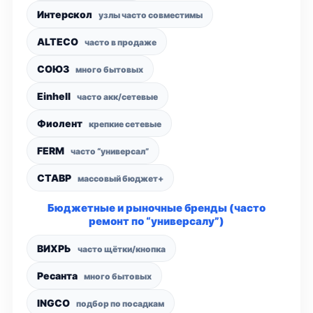
Интерскол
узлы часто совместимы
ALTECO
часто в продаже
СОЮЗ
много бытовых
Einhell
часто акк/сетевые
Фиолент
крепкие сетевые
FERM
часто “универсал”
СТАВР
массовый бюджет+
Бюджетные и рыночные бренды (часто
ремонт по “универсалу”)
ВИХРЬ
часто щётки/кнопка
Ресанта
много бытовых
INGCO
подбор по посадкам