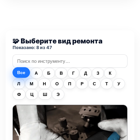
🧩 Выберите вид ремонта
Показано: 8 из 47
Все
А
Б
В
Г
Д
З
К
Л
М
Н
О
П
Р
С
Т
У
Ф
Ц
Ш
Э