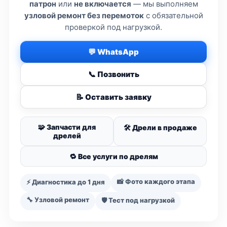
патрон
или
не включается
— мы выполняем
узловой ремонт без перемоток
с обязательной
проверкой под нагрузкой.
💬 WhatsApp
📞 Позвонить
📝 Оставить заявку
🧩 Запчасти для
🛠️ Дрели в продаже
дрелей
🔁 Все услуги по дрелям
📸 Фото каждого этапа
⚡ Диагностика до 1 дня
🔧 Узловой ремонт
🛡️ Тест под нагрузкой