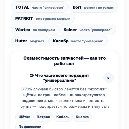
TOTAL
Bort
часто “универсал”
ремонт по узлам
PATRIOT
смотрим по модели
Wortex
Kolner
по посадкам
часто “универсал”
Huter
Калибр
бюджет
часто “универсал”
Совместимость запчастей — как это
работает
🧩 Что чаще всего подходит
+
“универсально”
В 70% случаев быстро лечится без “экзотики”:
щётки
,
патрон
,
кабель
,
кнопка/регулятор
,
подшипники
, мелкая электрика и контактная
группа — подбирается по размерам и типу узла.
Щётки
Патрон
Кабель
Кнопка
Подшипники