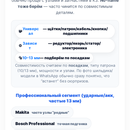
обычно проще с узлами и запчастями в КЗ.
No-name
тоже берём
— часто чинится по совместимым
деталям.
Универс
— щётки/патрон/кабель/кнопка/
🧩
ал
подшипники
Зависи
— редуктор/якорь/статор/
⚙️
т
электроника
🔩
10–13 мм
— подберём по посадкам
Совместимость считаем по
посадкам
, типу патрона
(10/13 мм), мощности и узлам. По фото шильдика/
модели в WhatsApp обычно сразу понятно, что
“встанет” без сюрпризов.
Профессиональный сегмент (ударные/акк,
частые 13 мм)
Makita
часто узлы “родные”
Bosch Professional
точная подгонка